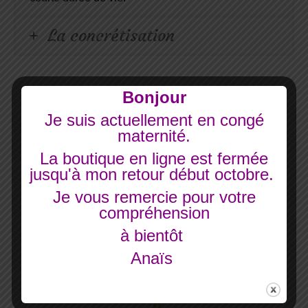
La concrétisation
Bonjour
Je suis actuellement en congé
Mes dernières créations
maternité.
La boutique en ligne est fermée
jusqu'à mon retour début octobre.
Voir la boutique
Je vous remercie pour votre
compréhension
à bientôt
Anaïs
Besoin d’un renseignement