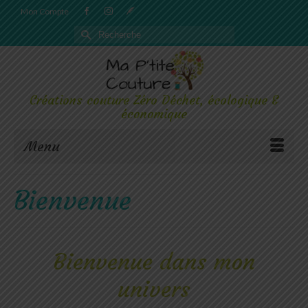
Mon Compte
Rechercher :
Créations couture Zéro Déchet, écologique &
économique
Menu
Bienvenue
Bienvenue dans mon
univers