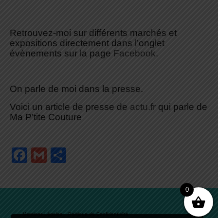
Retrouvez-moi sur différents
marchés et
expositions directement dans l’onglet
évènements sur la page
Facebook.
On parle de moi dans la presse.
Voici un article de presse de
actu.fr
qui parle de
Ma P’tite Couture
Facebook
Gmail
Partager
0
Mentions Légales
Politique de Confidentialité