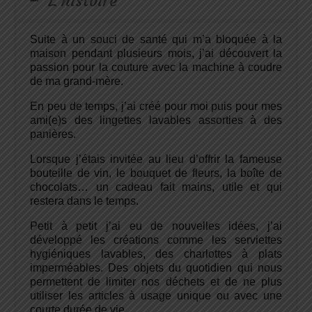
L'histoire
Suite à un souci de santé qui m’a bloquée à la
maison pendant plusieurs mois, j’ai découvert la
passion pour la couture avec la machine à coudre
de ma grand-mère.
En peu de temps, j’ai créé pour moi puis pour mes
ami(e)s des lingettes lavables assorties à des
panières.
Lorsque j’étais invitée au lieu d’offrir la fameuse
bouteille de vin, le bouquet de fleurs, la boîte de
chocolats… un cadeau fait mains, utile et qui
restera dans le temps.
Petit à petit j’ai eu de nouvelles idées, j’ai
développé les créations comme les serviettes
hygiéniques lavables, des charlottes à plats
imperméables. Des objets du quotidien qui nous
permettent de limiter nos déchets et de ne plus
utiliser les articles à usage unique ou avec une
courte durée de vie.